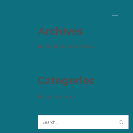
Archives
No hay archivos que mostrar.
Categories
No hay categorías
Search
for: