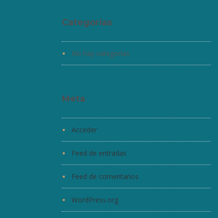
Categorías
No hay categorías
Meta
Acceder
Feed de entradas
Feed de comentarios
WordPress.org